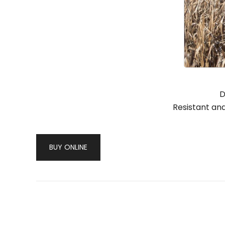
D
Resistant an
BUY ONLINE
Post