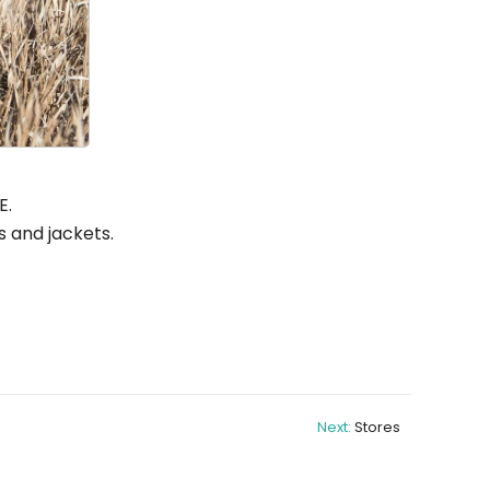
E.
s and jackets.
Next:
Stores