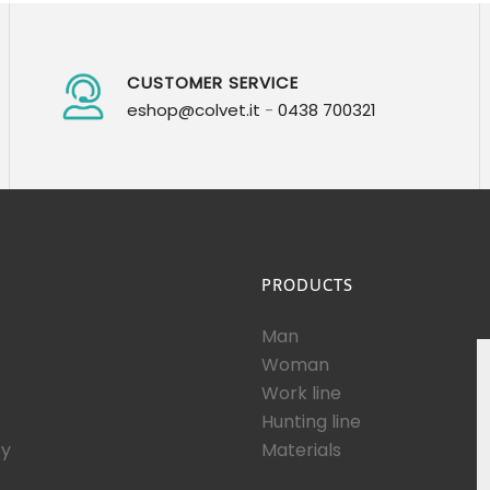
CUSTOMER SERVICE
eshop@colvet.it
-
0438 700321
PRODUCTS
Man
Woman
Work line
Hunting line
ry
Materials