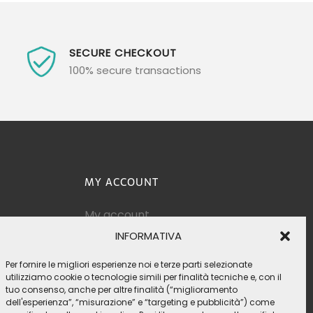
SECURE CHECKOUT
100% secure transactions
MY ACCOUNT
My account
Cart
INFORMATIVA
Terms of sale
Per fornire le migliori esperienze noi e terze parti selezionate
Right of withdrawal
utilizziamo cookie o tecnologie simili per finalità tecniche e, con il
Shipping / Returns
tuo consenso, anche per altre finalità (“miglioramento
dell'esperienza”, “misurazione” e “targeting e pubblicità”) come