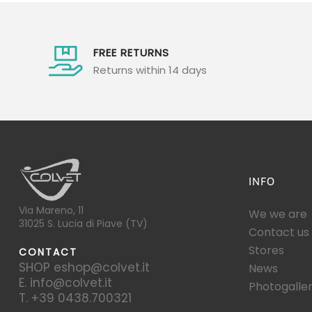
navigation
FREE RETURNS
Returns within 14 days
INFO
Via Mareno, 11
We we are
31025 S. Lucia di Piave (TV)
Contact us
Stores
CONTACT
SHOP eshop@colvet.it
News
E. info@colvet.it
Photogalle
T. +39 0438.700321